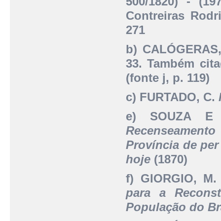
500/1820) - (19
Contreiras Rodr
271
b) CALÓGERAS,
33. Também cita
(fonte j, p. 119)
c) FURTADO, C.
e) SOUZA E
Recenseamento 
Província de per
hoje
(1870)
f) GIORGIO, M
para a Reconst
População do Bra