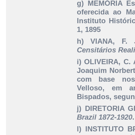
g) MEMÓRIA Esta
oferecida ao Ma
Instituto Histór
1, 1895
h) VIANA, F.
Censitários Real
i) OLIVEIRA, C. 
Joaquim Norberto
com base nos 
Velloso, em a
Bispados, segun
j) DIRETORIA 
Brazil 1872-1920
l) INSTITUTO 