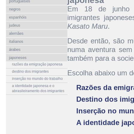
japonesa
portugueses
Em 18 de junho d
negros
imigrantes japonese
espanhóis
Kasato Maru
.
judeus
alemães
Desde então, são mui
italianos
numa aventura sem 
árabes
também para a socie
japoneses
razões da emigração japonesa
Escolha abaixo um d
destino dos imigrantes
inserção no mundo do trabalho
Razões da emigr
a identidade japonesa e o
abrasileiramento dos imigrantes
Destino dos imi
Inserção no mun
A identidade jap