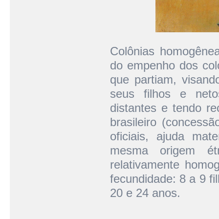
Colônias homogênea
do empenho dos colo
que partiam, visand
seus filhos e net
distantes e tendo r
brasileiro (concessão
oficiais, ajuda mat
mesma origem étn
relativamente homog
fecundidade: 8 a 9 f
20 e 24 anos.