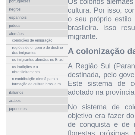
Os colonos alemães 
portugueses
cultura. Por isso, 
negros
o seu próprio estilo
espanhóis
judeus
brasileira. Isso re
alemães
migrante.
condições de emigração
regiões de origem e de destino
A colonização d
dos imigrantes
os imigrantes alemães no Brasil
A Região Sul (Paran
as tradições e o
abrasileiramento
destinada, pelo gov
a contribuição alemã para a
Este sistema de co
formação da cultura brasileira
adotado na província
italianos
árabes
No sistema de col
japoneses
objetivo era fazer 
de conquista e de m
florestas próximas