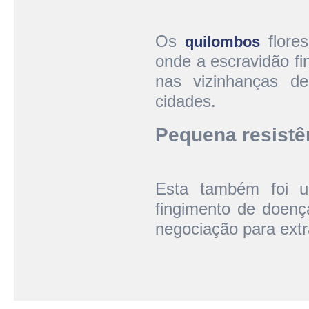
Os
flore
quilombos
onde a escravidão fi
nas vizinhanças d
cidades.
Pequena resistê
Esta também foi um
fingimento de doença
negociação para ext