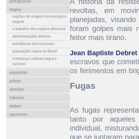
A história da resis
portugueses
revoltas, em mov
negros
regiões de origem dos escravos
planejadas, visando
negros
foram golpes mais 
o trabalho dos negros africanos
feitor mais tirano.
denominações étnicas
resistência dos escravos
população negra no Brasil
Jean Baptiste Debret
a herança cultural negra e
escravos que cometi
racismo
os ferimentos em bri
espanhóis
judeus
Fugas
alemães
italianos
árabes
As fugas representa
japoneses
tanto por aquele
individual, misturan
que se juntaram para