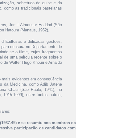
arização, sobretudo do quibe e da
, como as tradicionais pastelarias
outros, Jamil Almansur Haddad (São
lton Hatoum (Manaus, 1952).
dificultosas e delicadas gestões,
o para censura no Departamento de
bindo-se o filme, cujos fragmentos
l de uma película recente sobre o
o de Walter Hugo Khouri e Arnaldo
do mais evidentes em conseqüência
eas da Medicina, como Adib Jatene
rilena Chaui (São Paulo, 1941); na
, 1915-1999), entre tantos outros,
lares:
(1937-45) e se resumiu aos membros da
essiva participação de candidatos com