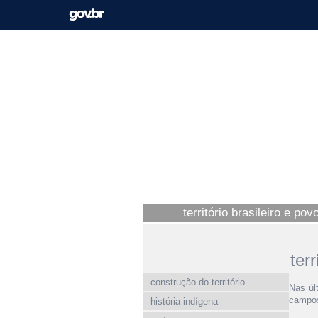
território brasileiro e po
ter
construção do território
Nas úl
campos
história indígena