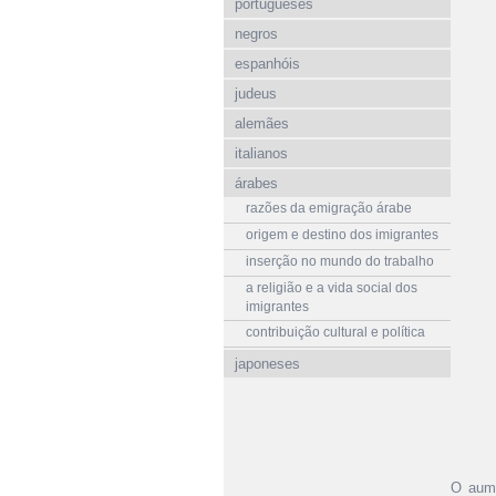
portugueses
negros
espanhóis
judeus
alemães
italianos
árabes
razões da emigração árabe
origem e destino dos imigrantes
inserção no mundo do trabalho
a religião e a vida social dos
imigrantes
contribuição cultural e política
japoneses
O aum