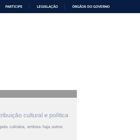
PARTICIPE
LEGISLAÇÃO
ÓRGÃOS DO GOVERNO
ribuição cultural e política
ela culinária, embora haja outros