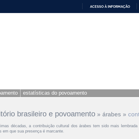
ACESSO À INFORMAÇÃO
IR
PARA
O
CONTEÚDO
voamento
estatísticas do povoamento
ritório brasileiro e povoamento
»
árabes
»
cont
timas décadas, a contribuição cultural dos árabes tem sido mais lembrada p
 em que sua presença é marcante.