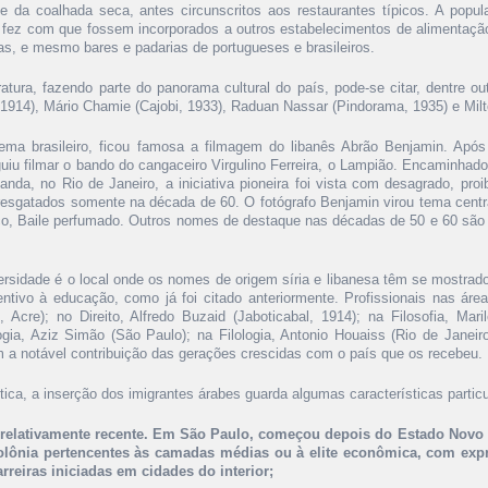
 e da coalhada seca, antes circunscritos aos restaurantes típicos. A popul
, fez com que fossem incorporados a outros estabelecimentos de alimentação
as, e mesmo bares e padarias de portugueses e brasileiros.
eratura, fazendo parte do panorama cultural do país, pode-se citar, dentre 
 1914), Mário Chamie (Cajobi, 1933), Raduan Nassar (Pindorama, 1935) e Mi
ema brasileiro, ficou famosa a filmagem do libanês Abrão Benjamin. Após 
uiu filmar o bando do cangaceiro Virgulino Ferreira, o Lampião. Encaminhad
anda, no Rio de Janeiro, a iniciativa pioneira foi vista com desagrado, proi
resgatados somente na década de 60. O fotógrafo Benjamin virou tema centra
o, Baile perfumado. Outros nomes de destaque nas décadas de 50 e 60 são 
ersidade é o local onde os nomes de origem síria e libanesa têm se mostra
entivo à educação, como já foi citado anteriormente. Profissionais nas ár
i, Acre); no Direito, Alfredo Buzaid (Jaboticabal, 1914); na Filosofia, Ma
ogia, Aziz Simão (São Paulo); na Filologia, Antonio Houaiss (Rio de Janeiro
m a notável contribuição das gerações crescidas com o país que os recebeu.
tica, a inserção dos imigrantes árabes guarda algumas características particu
 relativamente recente. Em São Paulo, começou depois do Estado Novo 
olônia pertencentes às camadas médias ou à elite econômica, com expr
arreiras iniciadas em cidades do interior;