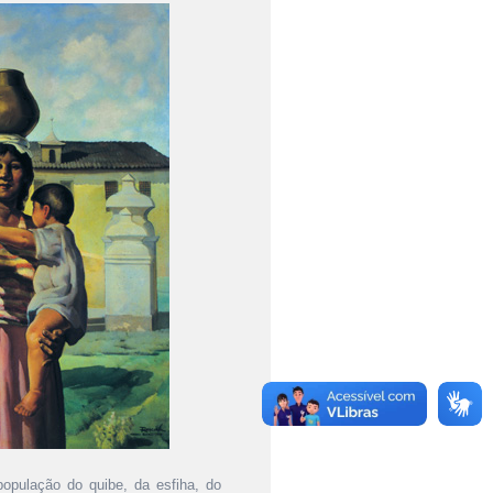
opulação do quibe, da esfiha, do