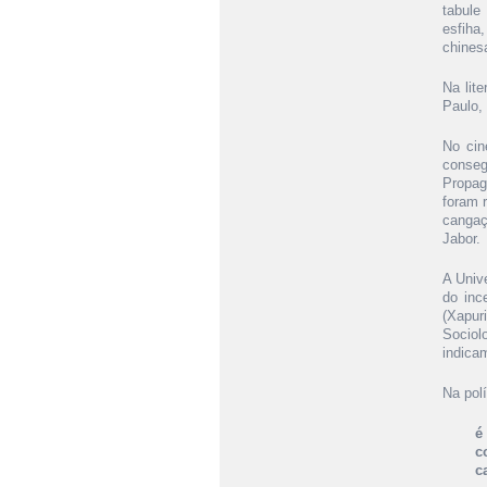
tabule
esfiha
chines
Na lit
Paulo,
No cin
conseg
Propag
foram 
cangaç
Jabor.
A Univ
do inc
(Xapur
Sociol
indica
Na polí
é
c
c