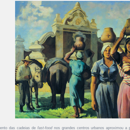
ento das cadeias de
fast-food
nos grandes centros urbanos aproximou a p