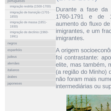
portugueses
imigração restrita (1500-1700)
Durante a fase da 
imigração de transição (1701-
1760-1791 e de 18
1850)
aumento do fluxo de
imigração de massa (1851-
1930)
imigrantes, e um fr
imigração de declínio (1960-
1991)
imigrantes.
negros
A origem socioeconôm
espanhóis
foi contrastante: ap
judeus
elite, mas também, m
alemães
italianos
(a região do Minho) d
árabes
não foram mais nume
japoneses
intermediárias ou su