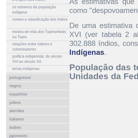
As estimativas que 
os números da população
como "despovoamento
indígena
nomes e classificação dos índios
De uma estimativa d
modos de vida dos Tupinambás
XVI (ver tabela 2 
ou Tupis
302.888 índios, con
relações entre nativos e
colonizadores
Indígenas
.
política indigenista: do século
XVI ao século XX
População das t
terras indígenas
Unidades da Fed
portugueses
negros
espanhóis
judeus
alemães
italianos
árabes
japoneses