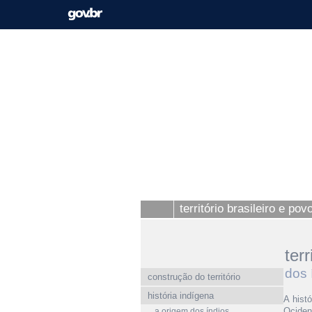
território brasileiro e po
ter
dos 
construção do território
história indígena
A hist
Ociden
a origem dos índios