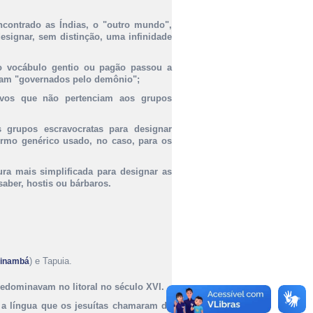
ncontrado as Índias, o "outro mundo",
designar, sem distinção, uma infinidade
 o vocábulo gentio ou pagão passou a
 eram "governados pelo demônio";
tivos que não pertenciam aos grupos
 grupos escravocratas para designar
ermo genérico usado, no caso, para os
a mais simplificada para designar as
saber, hostis ou bárbaros.
) e Tapuia.
pinambá
edominavam no litoral no século XVI.
 a língua que os jesuítas chamaram de