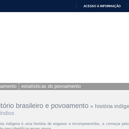
ACESSO À INFORMAÇÃO
IR
PARA
O
CONTEÚDO
voamento
estatísticas do povoamento
ritório brasileiro e povoamento
»
história indíg
índios
ória indígena é uma história de enganos e incompreensões, a começar pelo 
te para identificar esses povos.