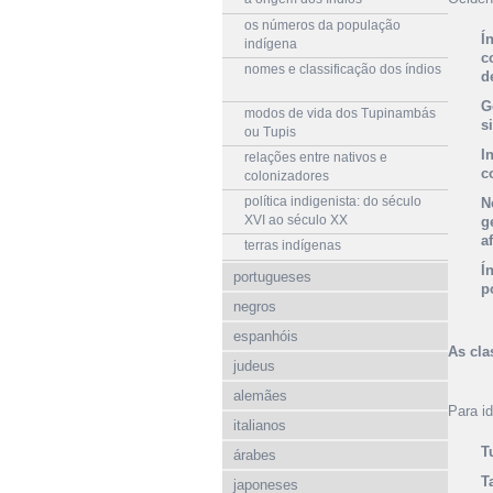
os números da população
Í
indígena
c
nomes e classificação dos índios
d
G
modos de vida dos Tupinambás
s
ou Tupis
I
relações entre nativos e
c
colonizadores
política indigenista: do século
N
XVI ao século XX
g
a
terras indígenas
Í
portugueses
p
negros
espanhóis
As cla
judeus
alemães
Para i
italianos
T
árabes
T
japoneses