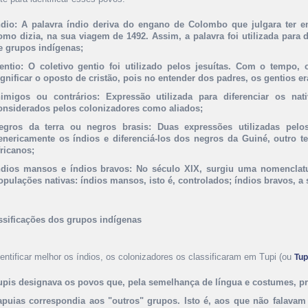
ndio:
A palavra índio deriva do engano de Colombo que julgara ter e
omo dizia, na sua viagem de 1492. Assim, a palavra foi utilizada para 
e grupos indígenas;
entio:
O coletivo gentio foi utilizado pelos jesuítas. Com o tempo,
ignificar o oposto de cristão, pois no entender dos padres, os gentios
nimigos ou contrários:
Expressão utilizada para diferenciar os na
onsiderados pelos colonizadores como aliados;
egros da terra ou negros brasis:
Duas expressões utilizadas pelos
enericamente os índios e diferenciá-los dos negros da Guiné, outro t
fricanos;
ndios mansos e índios bravos:
No século XIX, surgiu uma nomenclatur
opulações nativas: índios mansos, isto é, controlados; índios bravos, a 
ssificações dos grupos indígenas
dentificar melhor os índios, os colonizadores os classificaram em Tupi (ou
Tu
upis designava os povos que, pela semelhança de língua e costumes, pr
apuias correspondia aos "outros" grupos. Isto é, aos que não falavam