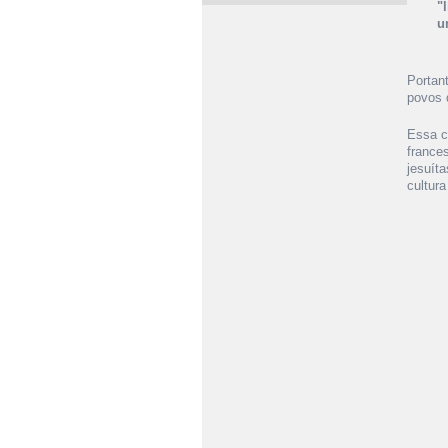
"
u
Portan
povos d
Essa c
france
jesuít
cultura