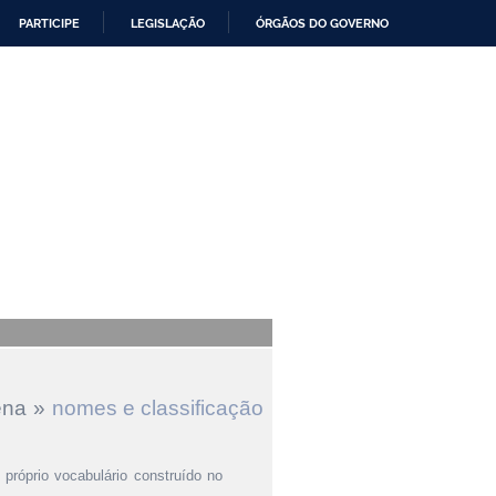
PARTICIPE
LEGISLAÇÃO
ÓRGÃOS DO GOVERNO
ena
»
nomes e classificação
próprio vocabulário construído no