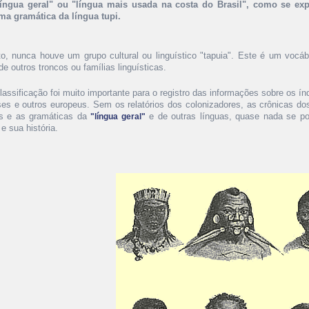
língua geral" ou "língua mais usada na costa do Brasil", como se ex
ma gramática da língua tupi.
to, nunca houve um grupo cultural ou linguístico "tapuia". Este é um vocábu
e outros troncos ou famílias linguísticas.
lassificação foi muito importante para o registro das informações sobre os í
ses e outros europeus. Sem os relatórios dos colonizadores, as crônicas d
as e as gramáticas da
e de outras línguas, quase nada se po
"língua geral"
 e sua história.