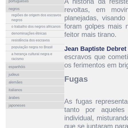
A história da resis
portugueses
revoltas, em mov
negros
regiões de origem dos escravos
planejadas, visando
negros
foram golpes mais 
o trabalho dos negros africanos
feitor mais tirano.
denominações étnicas
resistência dos escravos
população negra no Brasil
Jean Baptiste Debret
a herança cultural negra e
escravos que cometi
racismo
os ferimentos em bri
espanhóis
judeus
Fugas
alemães
italianos
árabes
As fugas representa
japoneses
tanto por aquele
individual, misturan
que se juntaram para