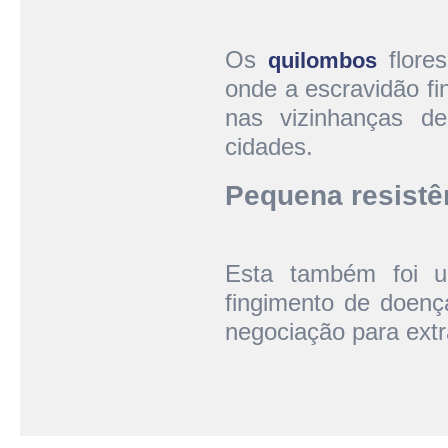
Os
flore
quilombos
onde a escravidão fi
nas vizinhanças d
cidades.
Pequena resistê
Esta também foi um
fingimento de doença
negociação para ext