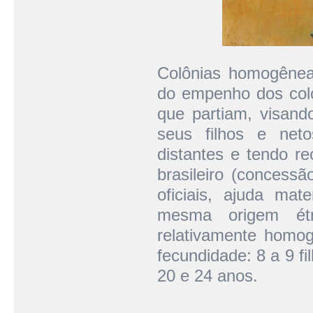
Colônias homogênea
do empenho dos colo
que partiam, visand
seus filhos e net
distantes e tendo r
brasileiro (concessão
oficiais, ajuda mat
mesma origem étn
relativamente homog
fecundidade: 8 a 9 f
20 e 24 anos.