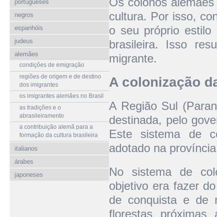
Os colonos alemães 
portugueses
cultura. Por isso, 
negros
o seu próprio estilo
espanhóis
judeus
brasileira. Isso re
alemães
migrante.
condições de emigração
regiões de origem e de destino
A colonização d
dos imigrantes
os imigrantes alemães no Brasil
A Região Sul (Paran
as tradições e o
abrasileiramento
destinada, pelo gov
a contribuição alemã para a
Este sistema de co
formação da cultura brasileira
adotado na província
italianos
árabes
No sistema de col
japoneses
objetivo era fazer 
de conquista e de m
florestas próximas