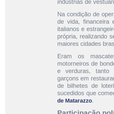
indústrias de vestuá
Na condição de operár
de vida, financeira
italianos e estrange
própria, realizando 
maiores cidades brasi
Eram os mascates
motorneiros de bonde
e verduras, tant
garçons em restauran
de bilhetes de loter
sucedidos que come
.
de Matarazzo
Participação pol