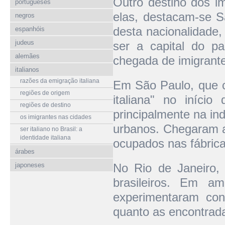
Outro destino dos im
portugueses
elas, destacam-se S
negros
desta nacionalidade,
espanhóis
judeus
ser a capital do p
alemães
chegada de imigrant
italianos
razões da emigração italiana
Em São Paulo, que c
regiões de origem
italiana" no iníci
regiões de destino
principalmente na ind
os imigrantes nas cidades
urbanos. Chegaram a
ser italiano no Brasil: a
identidade italiana
ocupados nas fábrica
árabes
japoneses
No Rio de Janeiro, 
brasileiros. Em am
experimentaram con
quanto as encontrad