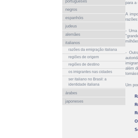
portugueses
para a
negros
A impo
espanhóis
razões
judeus
- Uma 
alemães
"grand
milhõe
italianos
razões da emigração italiana
- Outr
regiões de origem
autorid
imigra
regiões de destino
além d
os imigrantes nas cidades
tornás
ser italiano no Brasil: a
identidade italiana
Um pou
árabes
R
japoneses
R
R
O
S