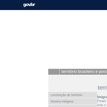
território brasileiro e po
ter
construção do território
Imigra
Foram 
história indígena
mas o 