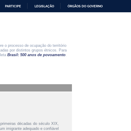
PARTICIPE
LEGISLAÇÃO
ÓRGÃOS DO GOVERNO
e o processo de ocupação do território
tadas por distintos grupos étnicos. Para
leta
Brasil: 500 anos de povoamento
.
 primeiras décadas do século XIX,
um imigrante adequado e confiável