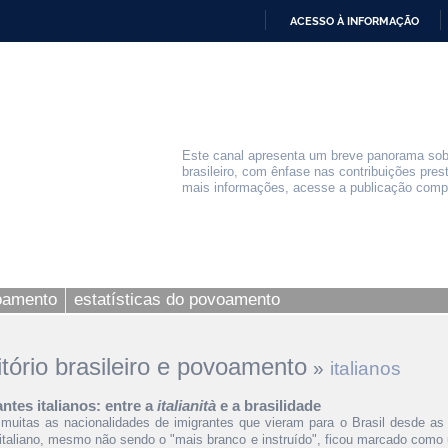
ACESSO À INFORMAÇÃO
IR
PARA
O
CONTEÚDO
Este canal apresenta um breve panorama sobr
brasileiro, com ênfase nas contribuições pres
mais informações, acesse a publicação comp
voamento
estatísticas do povoamento
ritório brasileiro e povoamento
»
italianos
ntes italianos: entre a
italianità
e a brasilidade
muitas as nacionalidades de imigrantes que vieram para o Brasil desde as
italiano, mesmo não sendo o "mais branco e instruído", ficou marcado como 