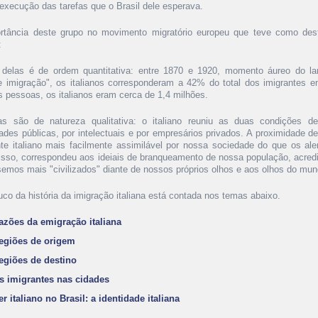
 execução das tarefas que o Brasil dele esperava.
rtância deste grupo no movimento migratório europeu que teve como dest
:
delas é de ordem quantitativa: entre 1870 e 1920, momento áureo do l
e imigração", os italianos corresponderam a 42% do total dos imigrantes en
s pessoas, os italianos eram cerca de 1,4 milhões.
as são de natureza qualitativa: o italiano reuniu as duas condições d
ades públicas, por intelectuais e por empresários privados. A proximidade de
nte italiano mais facilmente assimilável por nossa sociedade do que os a
isso, correspondeu aos ideiais de branqueamento de nossa população, acred
semos mais "civilizados" diante de nossos próprios olhos e aos olhos do mun
co da história da imigração italiana está contada nos temas abaixo.
azões da emigração italiana
egiões de origem
egiões de destino
s imigrantes nas cidades
er italiano no Brasil: a identidade italiana