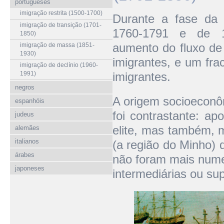
portugueses
imigração restrita (1500-1700)
Durante a fase da 
imigração de transição (1701-
1760-1791 e de 18
1850)
aumento do fluxo de
imigração de massa (1851-
1930)
imigrantes, e um fr
imigração de declínio (1960-
1991)
imigrantes.
negros
A origem socioeconôm
espanhóis
foi contrastante: ap
judeus
elite, mas também, m
alemães
italianos
(a região do Minho) d
árabes
não foram mais nume
japoneses
intermediárias ou su